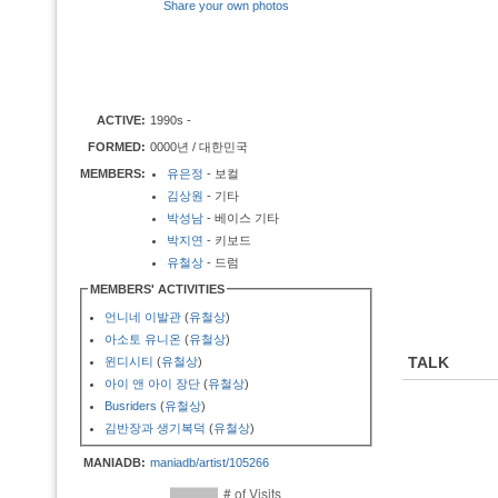
Share your own photos
ACTIVE:
1990s -
FORMED:
0000년 / 대한민국
MEMBERS:
유은정
- 보컬
김상원
- 기타
박성남
- 베이스 기타
박지연
- 키보드
유철상
- 드럼
MEMBERS' ACTIVITIES
언니네 이발관
(
유철상
)
아소토 유니온
(
유철상
)
TALK
윈디시티
(
유철상
)
아이 앤 아이 장단
(
유철상
)
Busriders
(
유철상
)
김반장과 생기복덕
(
유철상
)
MANIADB:
maniadb/artist/105266