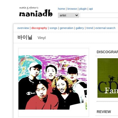
home
|
browse
|
plugin
|
api
overview
|
discography
|
songs
|
generation
|
gallery
|
trend
|
external search
바이닐
Vinyl
DISCOGRA
REVIEW