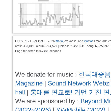
COPYRIGHT (c) 1995 ~ 2026
matia
, crevasse, and
xfactor
's maniadb.co
artist:
338,011
| album:
704,529
| release:
1,451,631
| song:
6,025,697
|
Page rendered in
0.2451
seconds
We donate for music :
한국대중음
Magazine
|
Sound Network Webz
hall
|
홍대를 판교로! 커먼 키친 
We are sponsored by :
Beyond Mu
(2022~2026)
|
YWMobile (2022)
|