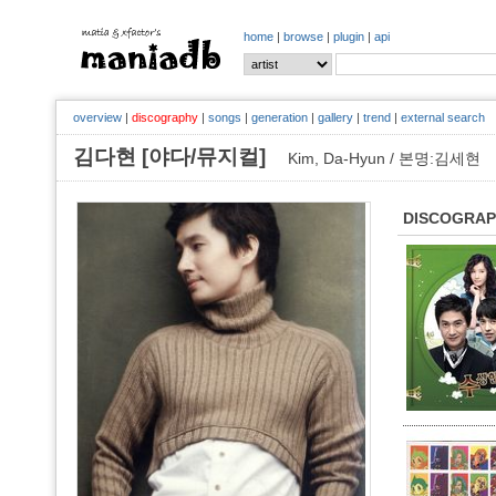
home
|
browse
|
plugin
|
api
overview
|
discography
|
songs
|
generation
|
gallery
|
trend
|
external search
김다현 [야다/뮤지컬]
Kim, Da-Hyun / 본명:김세현
DISCOGRA