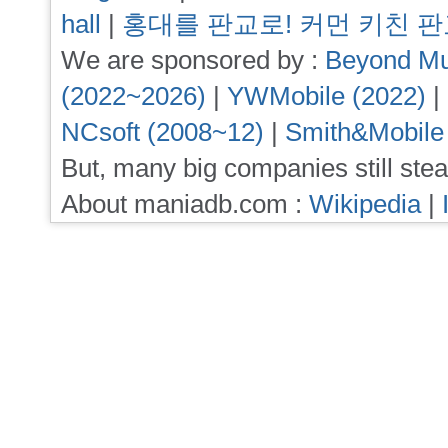
hall
|
홍대를 판교로! 커먼 키친 
We are sponsored by :
Beyond Mu
(2022~2026)
|
YWMobile (2022)
|
NCsoft (2008~12)
|
Smith&Mobile
But, many big companies still stea
About maniadb.com :
Wikipedia
|