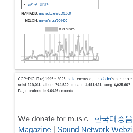
플라워
(
전인혁
)
MANIADB:
maniadb/artist/101669
MELON:
melon/artist/168435
COPYRIGHT (c) 1995 ~ 2026
matia
, crevasse, and
xfactor
's maniadb.co
artist:
338,011
| album:
704,529
| release:
1,451,631
| song:
6,025,697
|
Page rendered in
0.0936
seconds
We donate for music :
한국대중음
Magazine
|
Sound Network Webz