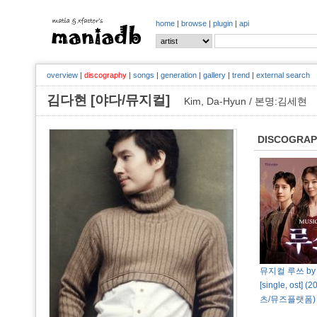
home
|
browse
|
plugin
|
api
overview
|
discography
|
songs
|
generation
|
gallery
|
trend
|
external search
김다현 [야다/뮤지컬]
Kim, Da-Hyun / 본명:김세현
DISCOGRA
뮤지컬 루쓰 by
[single, ost] 
츠/뮤즈플랫폼)