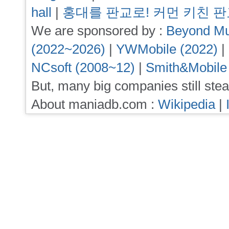
hall
|
홍대를 판교로! 커먼 키친 
We are sponsored by :
Beyond Mu
(2022~2026)
|
YWMobile (2022)
|
NCsoft (2008~12)
|
Smith&Mobile
But, many big companies still stea
About maniadb.com :
Wikipedia
|