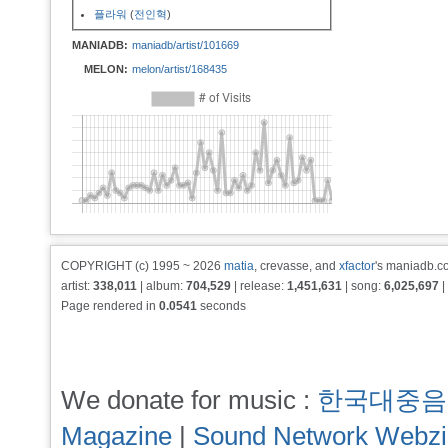
플라워
(
전인혁
)
MANIADB:
maniadb/artist/101669
MELON:
melon/artist/168435
COPYRIGHT (c) 1995 ~ 2026
matia
, crevasse, and
xfactor
's maniadb.co
artist:
338,011
| album:
704,529
| release:
1,451,631
| song:
6,025,697
|
Page rendered in
0.0541
seconds
We donate for music :
한국대중음
Magazine
|
Sound Network Webz