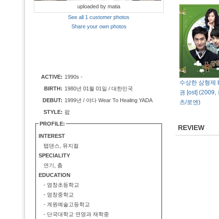
uploaded by matia
See all 1 customer photos
Share your own photos
ACTIVE:
1990s -
수상한 삼형제 b
BIRTH:
1980년 01월 01일 / 대한민국
권 [ost] (20
DEBUT:
1999년 / 야다 Wear To Healing YADA
츠/로엔)
STYLE:
팝
PROFILE:
REVIEW
INTEREST
탭댄스, 뮤지컬
SPECIALITY
연기, 춤
EDUCATION
- 염창초등학교
- 염창중학교
- 계원예술고등학교
- 단국대학교 연영과 재학중