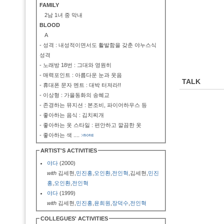
FAMILY
2남 1녀 중 막내
BLOOD
A
- 성격 : 내성적이면서도 활발함을 갖춘 야누스식
성격
- 노래방 18번 : 그대와 영원히
- 매력포인트 : 아름다운 눈과 웃음
TALK
- 휴대폰 문자 멘트 : 대박 터져라!!
- 이상형 : 가을동화의 송혜교
- 존경하는 뮤지션 : 본조비, 파이어하우스 등
- 좋아하는 음식 : 김치찌개
- 좋아하는 옷 스타일 : 편안하고 깔끔한 옷
- 좋아하는 색
....
ARTIST'S ACTIVITIES
야다
(2000)
with
김세현,
민진홍
,
오인환
,
전인혁
,김세현,
민진
홍
,
오인환
,
전인혁
야다
(1999)
with
김세현,
민진홍
,
윤희원
,
장덕수
,
전인혁
COLLEGUES' ACTIVITIES