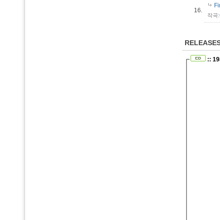
Fi
16.
작곡:
RELEASE
:: 1