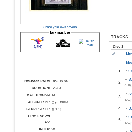
Share your own covers
buy music at
TRACKS
Disc 1
I Ma
I Ma
1.
Ov
Sc
RELEASE DATE:
1989-10-05
2.
작곡:
DURATION:
126:53
Ar
# OF TRACKS:
43
3.
작곡:
ALBUM TYPE:
정규, studio
4.
S
GENRE/STYLE:
클래식
ALSO KNOWN
Ca
-
5.
AS:
작곡:
INDEX:
58
Re