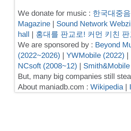
We donate for music :
한국대중음
Magazine
|
Sound Network Webz
hall
|
홍대를 판교로! 커먼 키친 
We are sponsored by :
Beyond Mu
(2022~2026)
|
YWMobile (2022)
|
NCsoft (2008~12)
|
Smith&Mobile
But, many big companies still stea
About maniadb.com :
Wikipedia
|