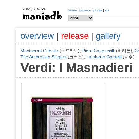
home
|
browse
|
plugin
|
api
overview
|
release
|
gallery
Montserrat Caballe
(소프라노),
Piero Cappuccilli
(바리톤),
Ca
The Ambrosian Singers
(코러스),
Lamberto Gardelli
(지휘)
Verdi: I Masnadieri