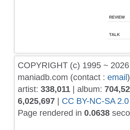
REVIEW
TALK
COPYRIGHT (c) 1995 ~ 202
maniadb.com (contact :
email
)
artist:
338,011
| album:
704,5
6,025,697
|
CC BY-NC-SA 2.0
Page rendered in
0.0638
seco