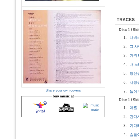
TRACKS
Disc 1 / Si
1.
나비
2.
그 
3.
가위
4.
내 
5.
당신
6.
사랑
Share your own covers
7.
둘이
buy music at
Disc 1 / Si
1.
아홉
2.
간다
3.
기다
4.
슬픔