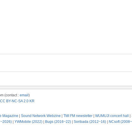
m (contact :
email
)
CC BY-NC-SA 2.0 KR
e Magazine
|
Sound Network Webzine
|
TMI FM newsletter
|
WUMUJI concert hall
|
2~2026)
|
YWMobile (2022)
|
Bugs (2016~22)
|
Soribada (2012~16)
|
NCsoft (2008~