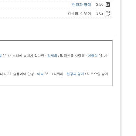
현경과 영애
2:50
김세화, 선우성
3:02
걸
/ 4.
내 노래에 날개가 있다면 -
김세화
/ 5.
당신을 사랑해 -
이영식
/ 6.
사
라 / 4.
슬픔이여 안녕 -
이숙
/ 5.
그리워라 -
현경과 영애
/ 6.
토요일 밤에