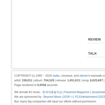
REVIEW
TALK
COPYRIGHT (c) 1995 ~ 2026
matia
, crevasse, and
xfactor
's maniadb.co
artist:
338,011
| album:
704,529
| release:
1,451,631
| song:
6,025,697
|
Page rendered in
0.0558
seconds
We donate for music :
한국대중음악상
|
Paranoid Magazine
|
Jazzpeopl
We are sponsored by :
Beyond Music (2026~)
|
YG Entertainment (202
But, many big companies still steal our efforts without permission.