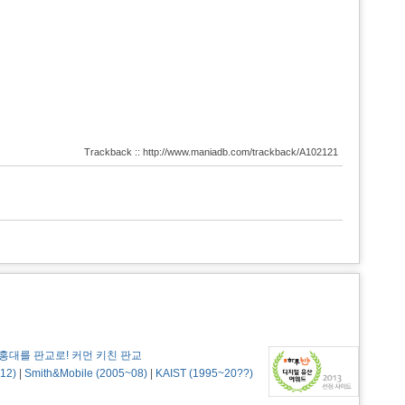
Trackback :: http://www.maniadb.com/trackback/A102121
홍대를 판교로! 커먼 키친 판교
12)
|
Smith&Mobile (2005~08)
|
KAIST (1995~20??)