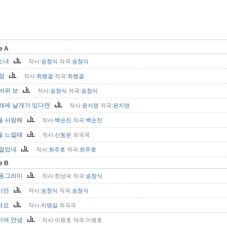
de A
소녀
작사:
송창식
작곡:
송창식
사람
작사:
최병걸
작곡:
최병걸
 바위 보
작사:
송창식
작곡:
송창식
노래에 날개가 있다면
작사:
윤지영
작곡:
윤지영
을 사랑해
작사:
백순진
작곡:
백순진
을 느낄때
작사:
신동운
외국곡
 걸었네
작사:
최주호
작곡:
최주호
de B
 동그라미
작사:한성숙 작곡:
송창식
시던
작사:
송창식
작곡:
송창식
려요
작사:
지명길
외국곡
이여 안녕
작사:이원호 작곡:이원호