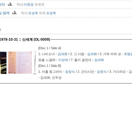
워라
작사:
이현경
외국곡
일 밤에
작사:
조성욱
작곡:
조성욱
S
 1978-10-31 :: 신세계 (OL-0009)
[Disc 1 / Side A]
1.
나비소녀 -
김세화
/ 2.
그 사람 -
김세화
/ 3.
가위 바위 보 -
최병
랑을 느낄때 -
이성애
/ 7.
둘이 걸었네 -
김세화
[Disc 1 / Side B]
1.
아홉 동그라미 -
송창식
/ 2.
간다시던 -
송창식
/ 3.
기다려요 - 김태
- 김세화, 선우성