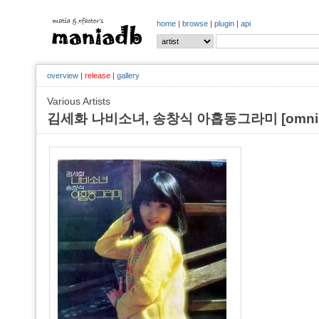
home
|
browse
|
plugin
|
api
overview
|
release
|
gallery
Various Artists
김세화 나비소녀, 송창식 아홉동그라미 [omnib