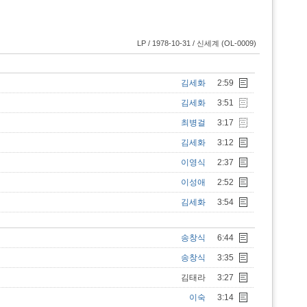
LP / 1978-10-31 / 신세계 (OL-0009)
김세화
2:59
김세화
3:51
최병걸
3:17
김세화
3:12
이영식
2:37
이성애
2:52
김세화
3:54
송창식
6:44
송창식
3:35
김태라
3:27
이숙
3:14